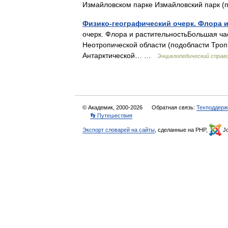
Измайловском парке Измайловский парк
Физико-географический очерк. Флора 
очерк. Флора и растительностьБольшая ча
Неотропической области (подобласти Троп
Антарктической… …
Энциклопедический справ
© Академик, 2000-2026
Обратная связь:
Техподдерж
👣 Путешествия
Экспорт словарей на сайты
, сделанные на PHP,
Jo