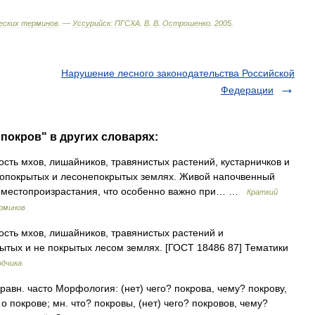
еских
терминов
. —
Уссурийск:
ПГСХА
.
В
.
В
.
Острошенко
.
2005
.
Нарушение лесного законодательства Российской
Федерации
покров" в других словарях:
сть мхов, лишайников, травянистых растений, кустарничков и
сопокрытых и лесонепокрытых землях. Живой напочвенный
ий местопроизрастания, что особенно важно при… …
Краткий
ерминов
сть мхов, лишайников, травянистых растений и
ытых и не покрытых лесом землях. [ГОСТ 18486 87] Тематики
одчика
сравн. часто Морфология: (нет) чего? покрова, чему? покрову,
о покрове; мн. что? покровы, (нет) чего? покровов, чему?