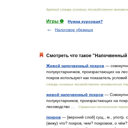
Краткий
словарь
основных
лесоводственно
-
экономич
Игры ⚽
Нужна курсовая?
Налоговое убежище
Смотреть что такое "Напочвенный 
Живой напочвенный покров
— совокупно
полукустарничков, произрастающих на ле
покров используют как показатель услов
словарь основных лесоводственно-экономических т
живой напочвенный покров
— Совокупно
полукустарников, произрастающих на покр
лесоводство …
Справочник технического перев
покров
— [верхний слой] сущ., м., употр. 
(вижу) что? покров, чем? покровом, о чём? 