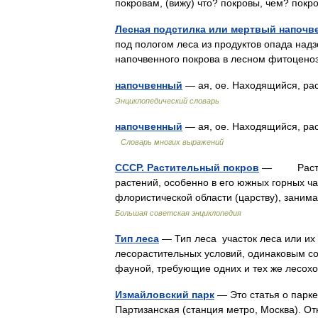
покровам, (вижу) что? покровы, чем? по
Лесная подстилка или мертвый напочв
под пологом леса из продуктов опада над
напочвенного покрова в лесном фитоце
напочвенный
— ая, ое. Находящийся, ра
Энциклопедический словарь
напочвенный
— ая, ое. Находящийся, ра
Словарь многих выражений
СССР. Растительный покров
— Растител
растений, особенно в его южных горных ча
флористической области (царству), зан
Большая советская энциклопедия
Тип леса
— Тип леса участок леса или их
лесорастительных условий, одинаковым со
фауной, требующие одних и тех же лесо
Измайловский парк
— Это статья о парке
Партизанская (станция метро, Москва). О