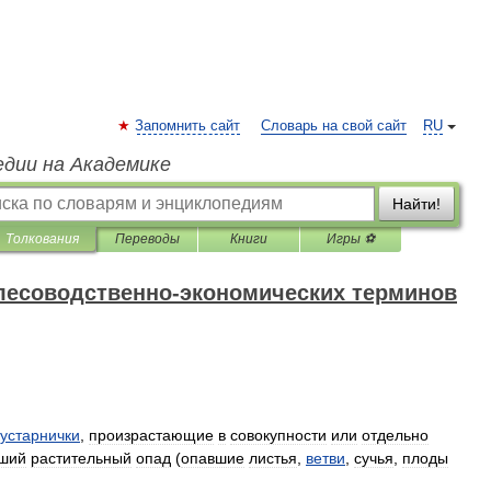
Запомнить сайт
Словарь на свой сайт
RU
едии на Академике
Найти!
Толкования
Переводы
Книги
Игры ⚽
лесоводственно-экономических терминов
кустарнички
,
произрастающие
в
совокупности
или
отдельно
вший
растительный
опад
(
опавшие
листья
,
ветви
,
сучья
,
плоды