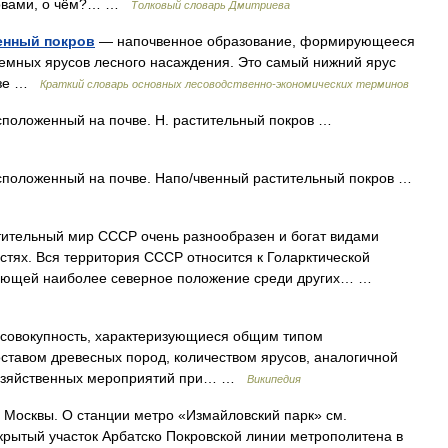
кровами, о чём?… …
Толковый словарь Дмитриева
енный покров
— напочвенное образование, формирующееся
земных ярусов лесного насаждения. Это самый нижний ярус
нозе …
Краткий словарь основных лесоводственно-экономических терминов
сположенный на почве. Н. растительный покров …
сположенный на почве. Напо/чвенный растительный покров …
ьный мир СССР очень разнообразен и богат видами
стях. Вся территория СССР относится к Голарктической
имающей наиболее северное положение среди других… …
 совокупность, характеризующиеся общим типом
ставом древесных пород, количеством ярусов, аналогичной
хозяйственных мероприятий при… …
Википедия
 Москвы. О станции метро «Измайловский парк» см.
ткрытый участок Арбатско Покровской линии метрополитена в