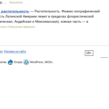
 (пр …
Википедия
и растительность
— Растительность. Физико географический
сть Латинской Америки лежит в пределах флористической
ическая, Андийская и Мексиканская), южная часть — в
очник «Латинская Америка»
ка
,
Реклама на сайте
18+
omla,
Drupal,
WordPress, MODx.