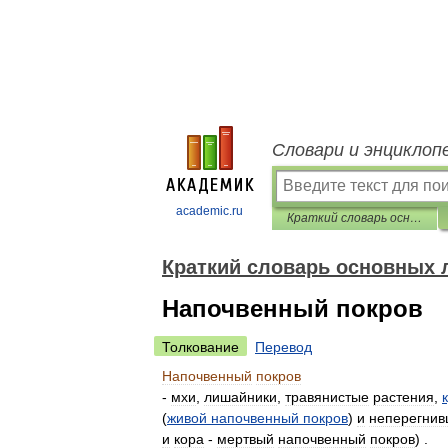
Словари и энциклоп
academic.ru
Краткий словарь основных лесоводственно-экономических терминов
Краткий словарь основных 
Напочвенный покров
Толкование
Перевод
Напочвенный
покров
-
мхи
,
лишайники
,
травянистые
растения
,
(
живой
напочвенный
покров
)
и
неперегни
и
кора
-
мертвый
напочвенный
покров
) .